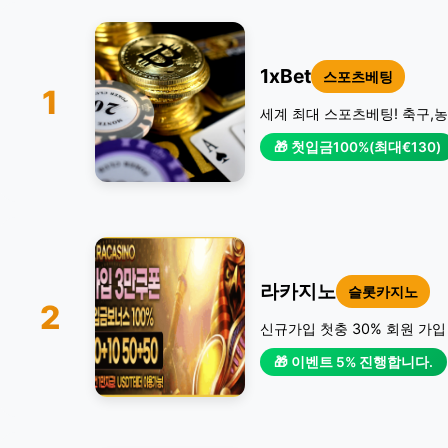
1xBet
스포츠베팅
1
세계 최대 스포츠베팅! 축구,농
🎁 첫입금100%(최대€130)
라카지노
슬롯카지노
2
신규가입 첫충 30% 회원 가입
🎁 이벤트 5% 진행합니다.