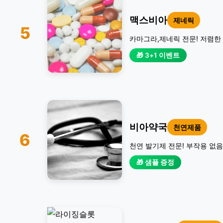
맥스비아
제네릭
5
카마그라,제네릭 전문! 저렴한 
🎁 3+1 이벤트
비아약국
천연제품
6
천연 발기제 전문! 부작용 없음
🎁 샘플 증정