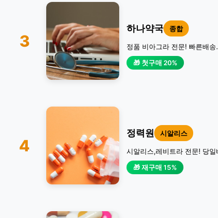
하나약국
종합
3
정품 비아그라 전문! 빠른배송.
🎁 첫구매 20%
정력원
시알리스
4
시알리스,레비트라 전문! 당일
🎁 재구매 15%