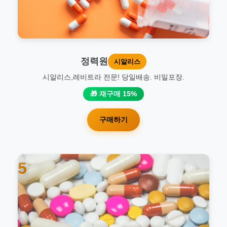
정력원
시알리스
시알리스,레비트라 전문! 당일배송. 비밀포장.
🎁 재구매 15%
구매하기
5