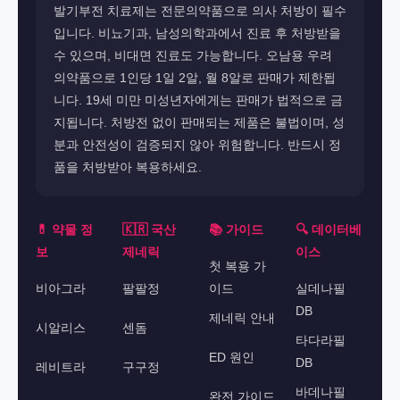
발기부전 치료제는 전문의약품으로 의사 처방이 필수
입니다. 비뇨기과, 남성의학과에서 진료 후 처방받을
수 있으며, 비대면 진료도 가능합니다. 오남용 우려
의약품으로 1인당 1일 2알, 월 8알로 판매가 제한됩
니다. 19세 미만 미성년자에게는 판매가 법적으로 금
지됩니다. 처방전 없이 판매되는 제품은 불법이며, 성
분과 안전성이 검증되지 않아 위험합니다. 반드시 정
품을 처방받아 복용하세요.
💊 약물 정
🇰🇷 국산
📚 가이드
🔍 데이터베
보
제네릭
이스
첫 복용 가
비아그라
팔팔정
이드
실데나필
DB
제네릭 안내
시알리스
센돔
타다라필
ED 원인
DB
레비트라
구구정
바데나필
완전 가이드