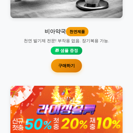
비아약국
천연제품
천연 발기제 전문! 부작용 없음. 장기복용 가능.
🎁 샘플 증정
구매하기
7