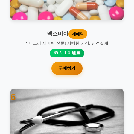
맥스비아
제네릭
카마그라,제네릭 전문! 저렴한 가격. 안전결제.
🎁 3+1 이벤트
구매하기
6