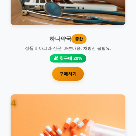
하나약국
종합
정품 비아그라 전문! 빠른배송. 처방전 불필요.
🎁 첫구매 20%
구매하기
4