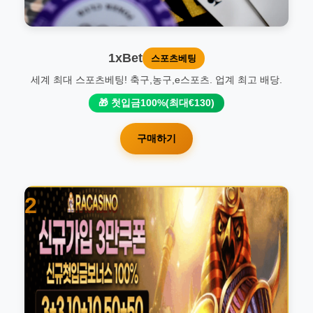
1xBet
스포츠베팅
세계 최대 스포츠베팅! 축구,농구,e스포츠. 업계 최고 배당.
🎁 첫입금100%(최대€130)
구매하기
2