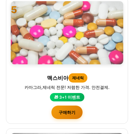
5
맥스비아
제네릭
카마그라,제네릭 전문! 저렴한 가격. 안전결제.
🎁 3+1 이벤트
구매하기