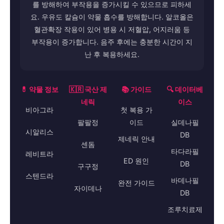
를 방해하여 부작용을 증가시킬 수 있으므로 피하세
요. 우유도 칼슘이 약물 흡수를 방해합니다. 알코올은
혈관확장 작용이 있어 병용 시 저혈압, 어지러움 등
부작용이 증가합니다. 음주 후에는 충분한 시간이 지
난 후 복용하세요.
💊 약물 정보
🇰🇷 국산 제
📚 가이드
🔍 데이터베
네릭
이스
비아그라
첫 복용 가
팔팔정
이드
실데나필
시알리스
DB
제네릭 안내
센돔
타다라필
레비트라
ED 원인
DB
구구정
스텐드라
바데나필
완전 가이드
자이데나
DB
조루치료제