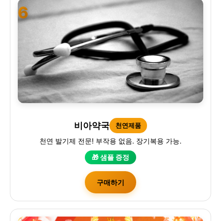
6
비아약국
천연제품
천연 발기제 전문! 부작용 없음. 장기복용 가능.
🎁 샘플 증정
구매하기