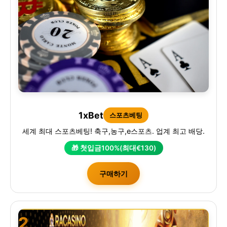
1xBet
스포츠베팅
세계 최대 스포츠베팅! 축구,농구,e스포츠. 업계 최고 배당.
🎁 첫입금100%(최대€130)
구매하기
2