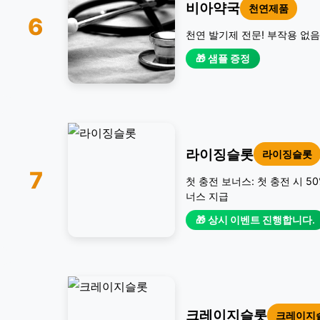
비아약국
천연제품
6
천연 발기제 전문! 부작용 없음
🎁 샘플 증정
라이징슬롯
라이징슬롯
7
첫 충전 보너스: 첫 충전 시 5
너스 지급
🎁 상시 이벤트 진행합니다.
크레이지슬롯
크레이지