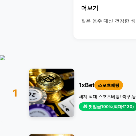
더보기
잦은 음주 대신 건강한 
1xBet
스포츠베팅
1
세계 최대 스포츠베팅! 축구,농
🎁 첫입금100%(최대€130)