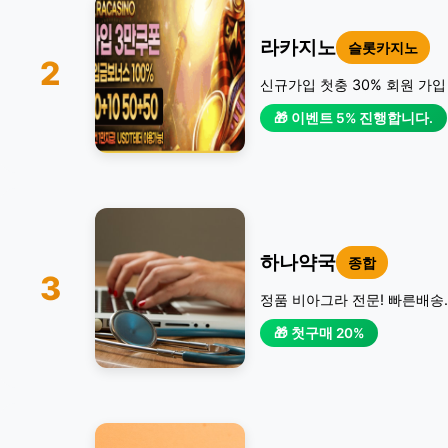
라카지노
슬롯카지노
2
신규가입 첫충 30% 회원 가입
🎁 이벤트 5% 진행합니다.
하나약국
종합
3
정품 비아그라 전문! 빠른배송.
🎁 첫구매 20%