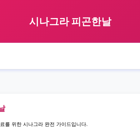
시나그라 피곤한날
🏠 홈
sinagra
tired
day
시나그라 피곤한날
›
›
›
›
날
치료를 위한 시나그라 완전 가이드입니다.