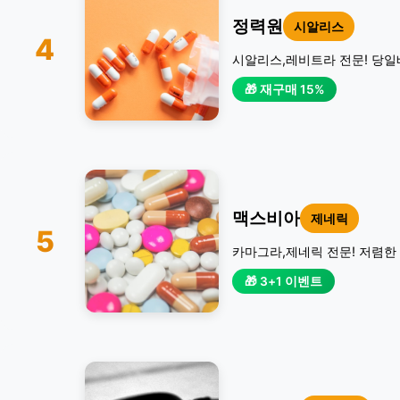
정력원
시알리스
4
시알리스,레비트라 전문! 당일
🎁 재구매 15%
맥스비아
제네릭
5
카마그라,제네릭 전문! 저렴한 
🎁 3+1 이벤트