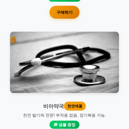
구매하기
6
비아약국
천연제품
천연 발기제 전문! 부작용 없음. 장기복용 가능.
🎁 샘플 증정