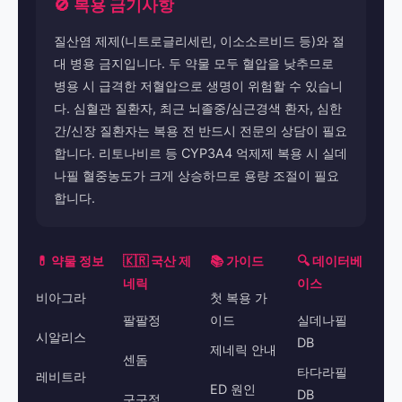
🚫 복용 금기사항
질산염 제제(니트로글리세린, 이소소르비드 등)와 절
대 병용 금지입니다. 두 약물 모두 혈압을 낮추므로
병용 시 급격한 저혈압으로 생명이 위험할 수 있습니
다. 심혈관 질환자, 최근 뇌졸중/심근경색 환자, 심한
간/신장 질환자는 복용 전 반드시 전문의 상담이 필요
합니다. 리토나비르 등 CYP3A4 억제제 복용 시 실데
나필 혈중농도가 크게 상승하므로 용량 조절이 필요
합니다.
💊 약물 정보
🇰🇷 국산 제
📚 가이드
🔍 데이터베
네릭
이스
비아그라
첫 복용 가
팔팔정
이드
실데나필
시알리스
DB
제네릭 안내
센돔
타다라필
레비트라
ED 원인
DB
구구정