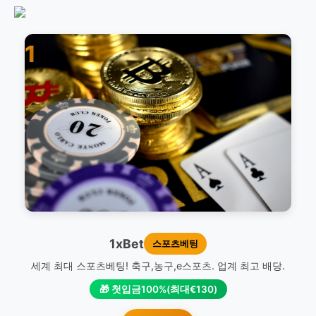
1
1xBet
스포츠베팅
세계 최대 스포츠베팅! 축구,농구,e스포츠. 업계 최고 배당.
🎁 첫입금100%(최대€130)