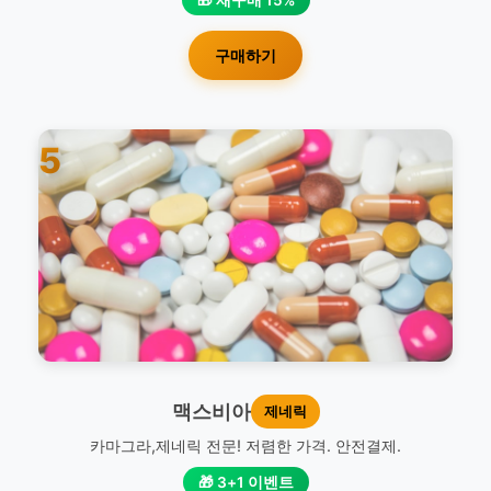
구매하기
5
맥스비아
제네릭
카마그라,제네릭 전문! 저렴한 가격. 안전결제.
🎁 3+1 이벤트