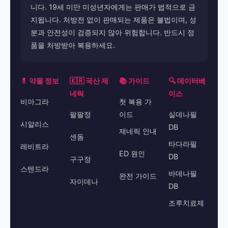
니다. 19세 미만 미성년자에게는 판매가 법적으로 금
지됩니다. 처방전 없이 판매되는 제품은 불법이며, 성
분과 안전성이 검증되지 않아 위험합니다. 반드시 정
품을 처방받아 복용하세요.
💊 약물 정보
🇰🇷 국산 제
📚 가이드
🔍 데이터베
네릭
이스
비아그라
첫 복용 가
팔팔정
이드
실데나필
시알리스
DB
제네릭 안내
센돔
타다라필
레비트라
ED 원인
DB
구구정
스텐드라
바데나필
완전 가이드
자이데나
DB
조루치료제