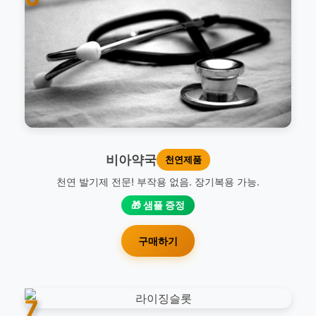
비아약국
천연제품
천연 발기제 전문! 부작용 없음. 장기복용 가능.
🎁 샘플 증정
구매하기
7