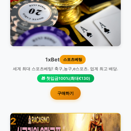
1xBet
스포츠베팅
세계 최대 스포츠베팅! 축구,농구,e스포츠. 업계 최고 배당.
🎁 첫입금100%(최대€130)
구매하기
2