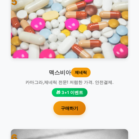
5
맥스비아
제네릭
카마그라,제네릭 전문! 저렴한 가격. 안전결제.
🎁 3+1 이벤트
구매하기
6