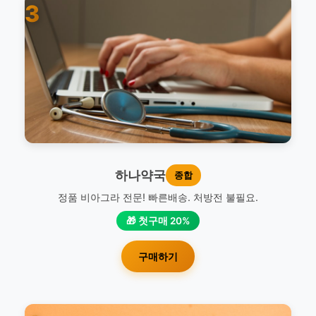
3
하나약국
종합
정품 비아그라 전문! 빠른배송. 처방전 불필요.
🎁 첫구매 20%
구매하기