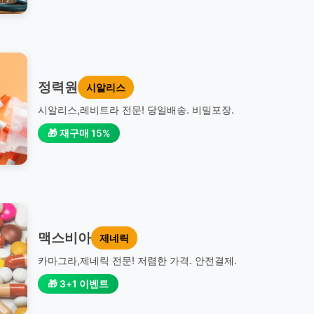
정력원
시알리스
시알리스,레비트라 전문! 당일배송. 비밀포장.
🎁 재구매 15%
맥스비아
제네릭
카마그라,제네릭 전문! 저렴한 가격. 안전결제.
🎁 3+1 이벤트