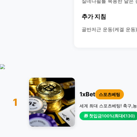
실데나필를 복용한 날은 
추가 지침
골반저근 운동(케겔 운동
1xBet
스포츠베팅
1
세계 최대 스포츠베팅! 축구,농
🎁 첫입금100%(최대€130)