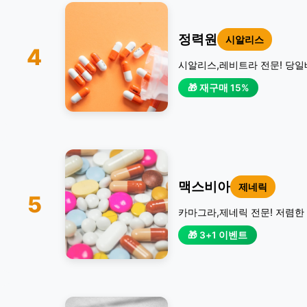
정력원
시알리스
4
시알리스,레비트라 전문! 당일
🎁 재구매 15%
맥스비아
제네릭
5
카마그라,제네릭 전문! 저렴한 
🎁 3+1 이벤트