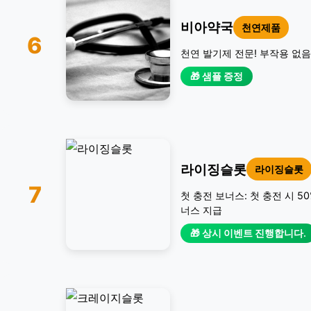
비아약국
천연제품
6
천연 발기제 전문! 부작용 없음
🎁 샘플 증정
라이징슬롯
라이징슬롯
7
첫 충전 보너스: 첫 충전 시 5
너스 지급
🎁 상시 이벤트 진행합니다.