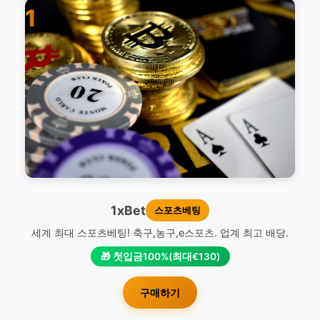
1
1xBet
스포츠베팅
세계 최대 스포츠베팅! 축구,농구,e스포츠. 업계 최고 배당.
🎁 첫입금100%(최대€130)
구매하기