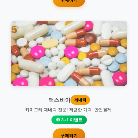
5
맥스비아
제네릭
카마그라,제네릭 전문! 저렴한 가격. 안전결제.
🎁 3+1 이벤트
구매하기