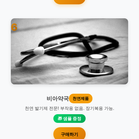
6
비아약국
천연제품
천연 발기제 전문! 부작용 없음. 장기복용 가능.
🎁 샘플 증정
구매하기