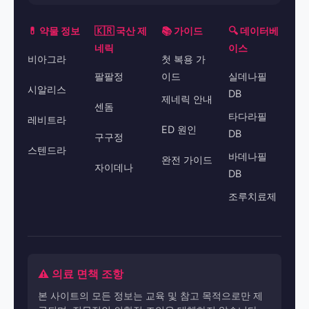
💊 약물 정보
🇰🇷 국산 제
📚 가이드
🔍 데이터베
네릭
이스
비아그라
첫 복용 가
팔팔정
이드
실데나필
시알리스
DB
제네릭 안내
센돔
타다라필
레비트라
ED 원인
DB
구구정
스텐드라
바데나필
완전 가이드
자이데나
DB
조루치료제
⚠️ 의료 면책 조항
본 사이트의 모든 정보는 교육 및 참고 목적으로만 제