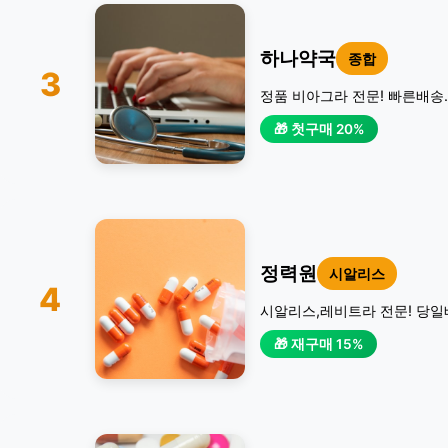
하나약국
종합
3
정품 비아그라 전문! 빠른배송.
🎁 첫구매 20%
정력원
시알리스
4
시알리스,레비트라 전문! 당일
🎁 재구매 15%