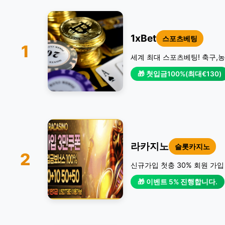
1xBet
스포츠베팅
1
세계 최대 스포츠베팅! 축구,농
🎁 첫입금100%(최대€130)
라카지노
슬롯카지노
2
신규가입 첫충 30% 회원 가입
🎁 이벤트 5% 진행합니다.