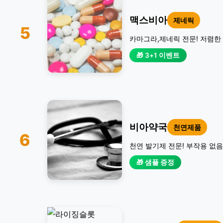
맥스비아
제네릭
5
카마그라,제네릭 전문! 저렴한 
🎁 3+1 이벤트
비아약국
천연제품
6
천연 발기제 전문! 부작용 없음
🎁 샘플 증정