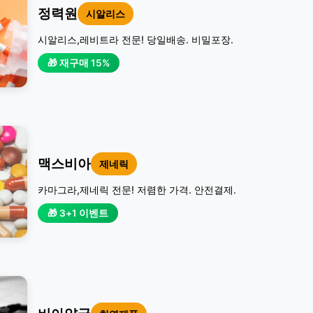
정력원
시알리스
시알리스,레비트라 전문! 당일배송. 비밀포장.
🎁 재구매 15%
맥스비아
제네릭
카마그라,제네릭 전문! 저렴한 가격. 안전결제.
🎁 3+1 이벤트