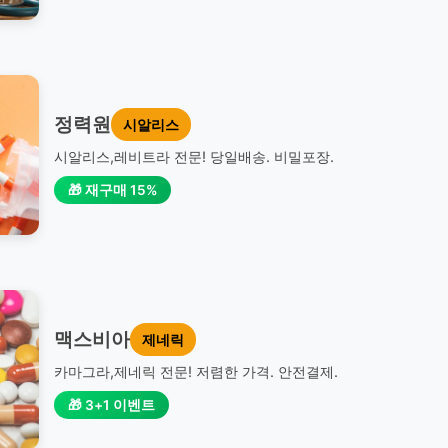
정력원
시알리스
시알리스,레비트라 전문! 당일배송. 비밀포장.
🎁 재구매 15%
맥스비아
제네릭
카마그라,제네릭 전문! 저렴한 가격. 안전결제.
🎁 3+1 이벤트