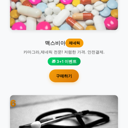
맥스비아
제네릭
카마그라,제네릭 전문! 저렴한 가격. 안전결제.
🎁 3+1 이벤트
구매하기
6