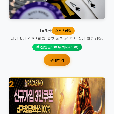
1xBet
스포츠베팅
세계 최대 스포츠베팅! 축구,농구,e스포츠. 업계 최고 배당.
🎁 첫입금100%(최대€130)
구매하기
2