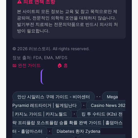
⚠️ 의료 면책 조항
본 사이트의 모든 정보는 교육 및 참고 목적으로만 제
공되며, 전문적인 의학적 조언을 대체하지 않습니다.
발기부전 치료제는 전문의약품으로 반드시 의사의 처
방이 필요합니다.
© 2026 러브스토리. All rights reserved.
정보 출처: FDA, EMA, MFDS
📖 완전 가이드
🏠 홈
· ·
안산 시알리스 구매 가이드 - 비아센터
Mega
·
Pyramid 레드타이거 | 릴게임난다
Casino News 262
·
| 카지노 가이드 | 카지노월드
킹 투 수티드 (K2s) 전
략 프리플랍 포스트플랍 승률 확률 완벽 가이드 | 홀덤마스
·
터 - 홀덤마스터
Diabetes 환자 Zydena