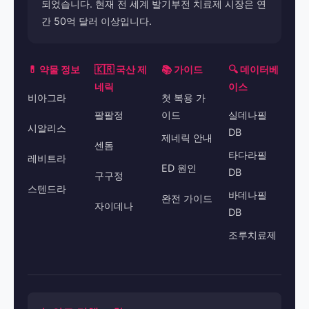
되었습니다. 현재 전 세계 발기부전 치료제 시장은 연
간 50억 달러 이상입니다.
💊 약물 정보
🇰🇷 국산 제
📚 가이드
🔍 데이터베
네릭
이스
비아그라
첫 복용 가
팔팔정
이드
실데나필
시알리스
DB
제네릭 안내
센돔
타다라필
레비트라
ED 원인
DB
구구정
스텐드라
바데나필
완전 가이드
자이데나
DB
조루치료제