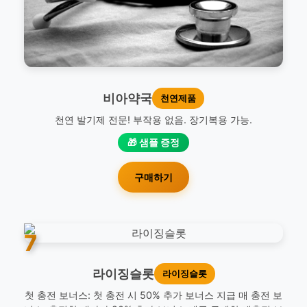
비아약국
천연제품
천연 발기제 전문! 부작용 없음. 장기복용 가능.
🎁 샘플 증정
구매하기
7
라이징슬롯
라이징슬롯
첫 충전 보너스: 첫 충전 시 50% 추가 보너스 지급 매 충전 보