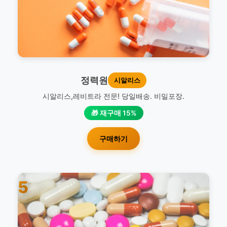
정력원
시알리스
시알리스,레비트라 전문! 당일배송. 비밀포장.
🎁 재구매 15%
구매하기
5