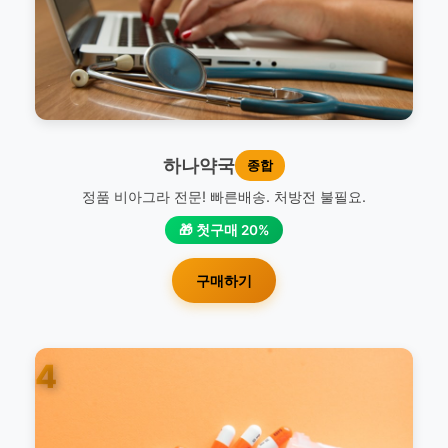
하나약국
종합
정품 비아그라 전문! 빠른배송. 처방전 불필요.
🎁 첫구매 20%
구매하기
4