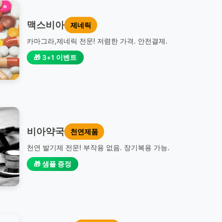
맥스비아
제네릭
카마그라,제네릭 전문! 저렴한 가격. 안전결제.
🎁 3+1 이벤트
비아약국
천연제품
천연 발기제 전문! 부작용 없음. 장기복용 가능.
🎁 샘플 증정