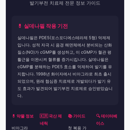
발기부전 치료제 전문 정보 가이드
💊 실데나필 작용 기전
실데나필은 PDE5(포스포디에스테라제 5형) 억제제
입니다. 성적 자극 시 음경 해면체에서 분비되는 산화
질소(NO)가 cGMP를 생성하고, 이 cGMP가 혈관 평
활근을 이완시켜 혈류를 증가시킵니다. 실데나필은
cGMP를 분해하는 PDE5 효소를 억제하여 발기를 유
지합니다. 1998년 화이자에서 비아그라로 최초 출시
되었으며, 원래 협심증 치료제로 개발되다가 발기 유
도 효과가 발견되어 발기부전 치료제로 승인받았습니
다.
💊 약물 정보
🇰🇷 국산 제
📚 가이드
🔍 데이터베
네릭
이스
비아그라
첫 복용 가