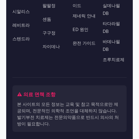
팔팔정
이드
실데나필
시알리스
DB
제네릭 안내
센돔
타다라필
레비트라
ED 원인
DB
구구정
스텐드라
바데나필
완전 가이드
자이데나
DB
조루치료제
⚠️ 의료 면책 조항
본 사이트의 모든 정보는 교육 및 참고 목적으로만 제
공되며, 전문적인 의학적 조언을 대체하지 않습니다.
발기부전 치료제는 전문의약품으로 반드시 의사의 처
방이 필요합니다.