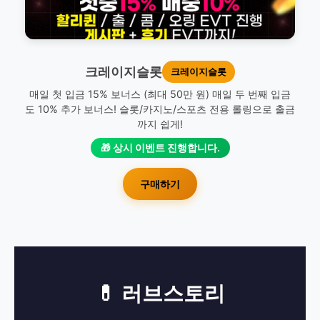
크레이지슬롯
크레이지슬롯
매일 첫 입금 15% 보너스 (최대 50만 원) 매일 두 번째 입금
도 10% 추가 보너스! 슬롯/카지노/스포츠 전용 롤링으로 출금
까지 쉽게!
🎁 상시 이벤트 진행합니다.
구매하기
💊 러브스토리