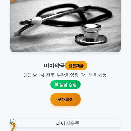
비아약국
천연제품
천연 발기제 전문! 부작용 없음. 장기복용 가능.
🎁 샘플 증정
구매하기
7