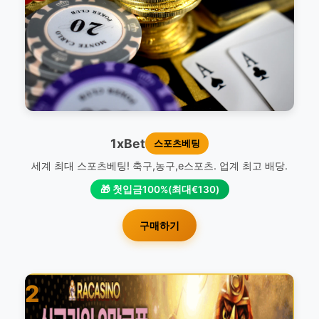
1xBet
스포츠베팅
세계 최대 스포츠베팅! 축구,농구,e스포츠. 업계 최고 배당.
🎁 첫입금100%(최대€130)
구매하기
2