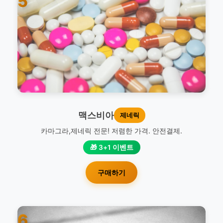
5
맥스비아
제네릭
카마그라,제네릭 전문! 저렴한 가격. 안전결제.
🎁 3+1 이벤트
구매하기
6