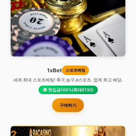
1xBet
스포츠베팅
세계 최대 스포츠베팅! 축구,농구,e스포츠. 업계 최고 배당.
🎁 첫입금100%(최대€130)
구매하기
2