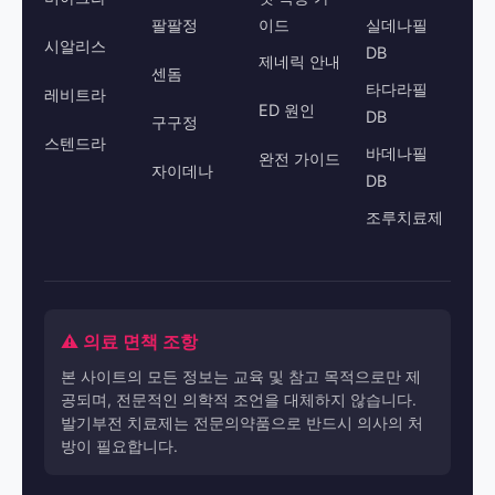
팔팔정
이드
실데나필
시알리스
DB
제네릭 안내
센돔
타다라필
레비트라
ED 원인
DB
구구정
스텐드라
바데나필
완전 가이드
자이데나
DB
조루치료제
⚠️ 의료 면책 조항
본 사이트의 모든 정보는 교육 및 참고 목적으로만 제
공되며, 전문적인 의학적 조언을 대체하지 않습니다.
발기부전 치료제는 전문의약품으로 반드시 의사의 처
방이 필요합니다.