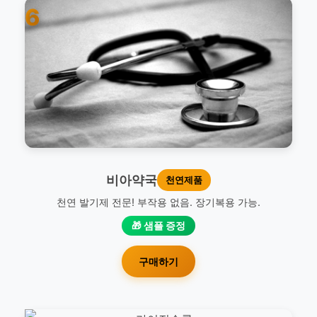
6
비아약국
천연제품
천연 발기제 전문! 부작용 없음. 장기복용 가능.
🎁 샘플 증정
구매하기