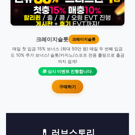
크레이지슬롯
크레이지슬롯
매일 첫 입금 15% 보너스 (최대 50만 원) 매일 두 번째 입금
도 10% 추가 보너스! 슬롯/카지노/스포츠 전용 롤링으로 출금
까지 쉽게!
🎁 상시 이벤트 진행합니다.
구매하기
💊 러브스토리