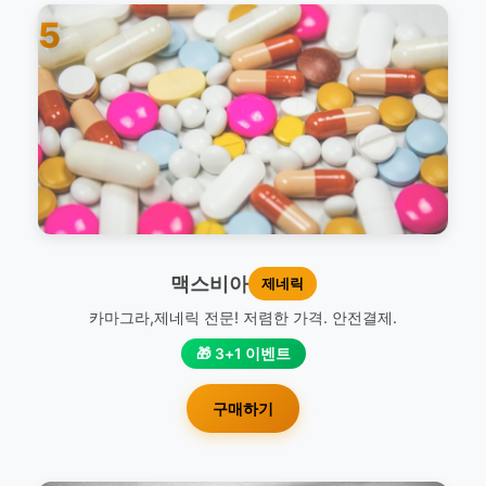
5
맥스비아
제네릭
카마그라,제네릭 전문! 저렴한 가격. 안전결제.
🎁 3+1 이벤트
구매하기