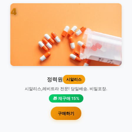
4
정력원
시알리스
시알리스,레비트라 전문! 당일배송. 비밀포장.
🎁 재구매 15%
구매하기