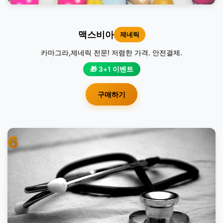
맥스비아
제네릭
카마그라,제네릭 전문! 저렴한 가격. 안전결제.
🎁 3+1 이벤트
구매하기
6