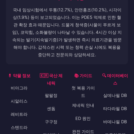
⚠️ 주요 부작용
국내 임상시험에서 두통(12.7%), 안면홍조(10.2%), 시각이
상(1.9%) 등이 보고되었습니다. 이는 PDE5 억제로 인한 혈
관 확장 효과 때문입니다. 드물게 청색증(사물이 푸르게 보
임), 코막힘, 소화불량이 나타날 수 있습니다. 4시간 이상 지
속되는 발기(지속발기증)가 발생하면 즉시 의료기관을 방문
해야 합니다. 갑작스런 시력 또는 청력 손실 시에도 복용을
중단하고 전문의와 상담하세요.
💊 약물 정보
🇰🇷 국산 제
📚 가이드
🔍 데이터베이
네릭
스
비아그라
첫 복용 가이
팔팔정
드
실데나필 DB
시알리스
제네릭 안내
센돔
타다라필 DB
레비트라
ED 원인
구구정
바데나필 DB