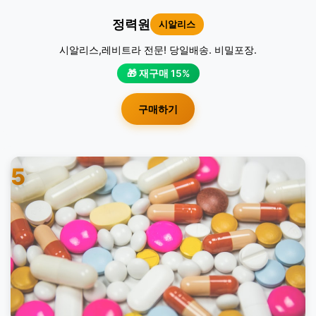
정력원
시알리스
시알리스,레비트라 전문! 당일배송. 비밀포장.
🎁 재구매 15%
구매하기
5