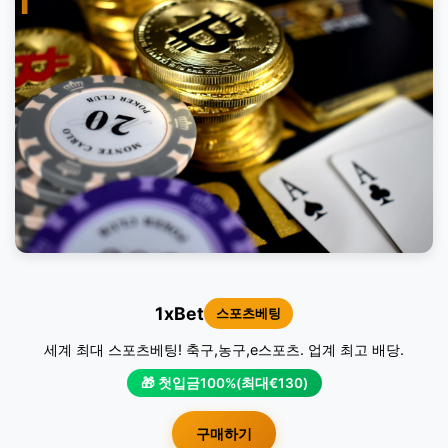
1
1xBet
스포츠베팅
세계 최대 스포츠베팅! 축구,농구,e스포츠. 업계 최고 배당.
🎁 첫입금100%(최대€130)
구매하기