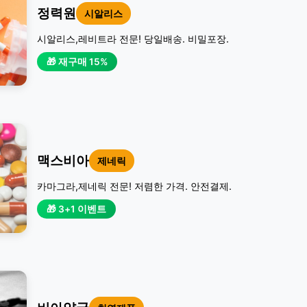
정력원
시알리스
시알리스,레비트라 전문! 당일배송. 비밀포장.
🎁 재구매 15%
맥스비아
제네릭
카마그라,제네릭 전문! 저렴한 가격. 안전결제.
🎁 3+1 이벤트