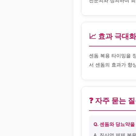
전문의와 상의하여 최
📈 효과 극대
센돔 복용 타이밍을 
서 센돔의 효과가 향
❓ 자주 묻는 
Q. 센돔와 당뇨약을
A. 질산염 제제 복