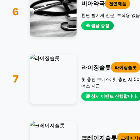
비아약국
천연제품
6
천연 발기제 전문! 부작용 없음
🎁 샘플 증정
라이징슬롯
라이징슬롯
7
첫 충전 보너스: 첫 충전 시 5
너스 지급
🎁 상시 이벤트 진행합니다.
크레이지슬롯
크레이지