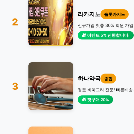
라카지노
슬롯카지노
2
신규가입 첫충 30% 회원 가입
🎁 이벤트 5% 진행합니다.
하나약국
종합
3
정품 비아그라 전문! 빠른배송.
🎁 첫구매 20%