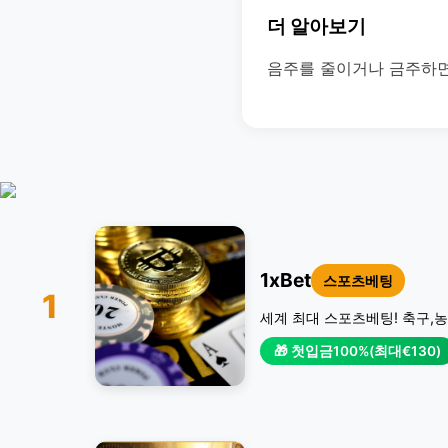
더 알아보기
음주를 줄이거나 금주하면
1xBet
스포츠베팅
1
세계 최대 스포츠베팅! 축구,농
🎁 첫입금100%(최대€130)