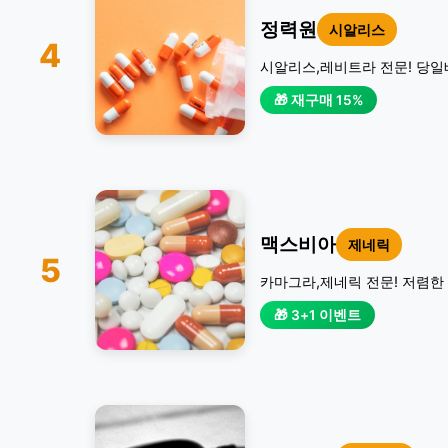
정력원
시알리스
4
시알리스,레비트라 전문! 당일
🎁 재구매 15%
맥스비아
제네릭
5
카마그라,제네릭 전문! 저렴한 
🎁 3+1 이벤트