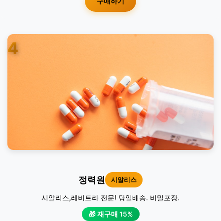
구매하기
4
정력원
시알리스
시알리스,레비트라 전문! 당일배송. 비밀포장.
🎁 재구매 15%