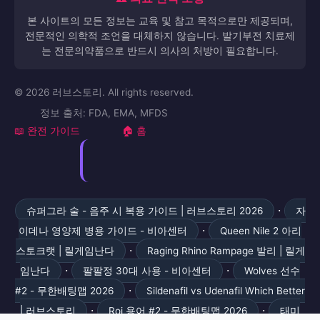
본 사이트의 모든 정보는 교육 및 참고 목적으로만 제공되며,
전문적인 의학적 조언을 대체하지 않습니다. 발기부전 치료제
는 전문의약품으로 반드시 의사의 처방이 필요합니다.
© 2026 러브스토리. All rights reserved.
정보 출처: FDA, EMA, MFDS
📖 완전 가이드
🏠 홈
·
슈퍼그라 술 - 음주 시 복용 가이드 | 러브스토리 2026
자
·
이데나 영양제 병용 가이드 - 비아센터
Queen Nile 2 아리
·
스토크랫 | 릴게임난다
Raging Rhino Rampage 발리 | 릴게
·
·
임난다
팔팔정 30대 사용 - 비아센터
Wolves 선수
·
#2 - 무한배팅맵 2026
Sildenafil vs Udenafil Which Better
·
·
| 러브스토리
Roi 용어 #2 - 무한배팅맵 2026
태미