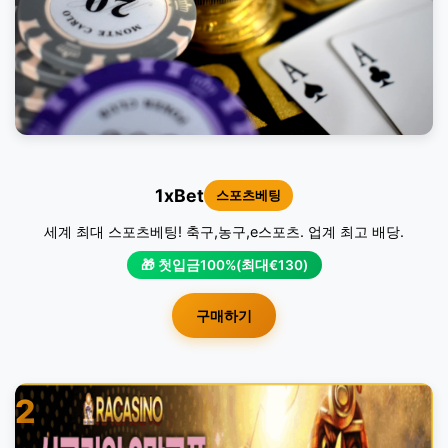
1xBet
스포츠베팅
세계 최대 스포츠베팅! 축구,농구,e스포츠. 업계 최고 배당.
🎁 첫입금100%(최대€130)
구매하기
2