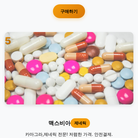
구매하기
5
맥스비아
제네릭
카마그라,제네릭 전문! 저렴한 가격. 안전결제.