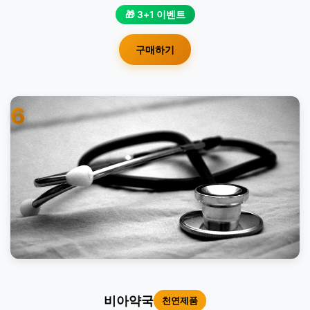
🎁 3+1 이벤트
구매하기
6
비아약국
천연제품