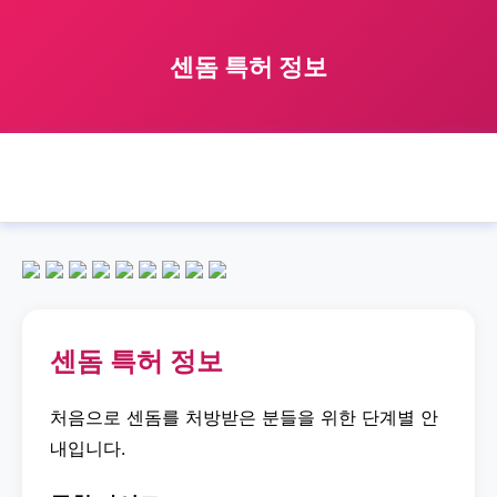
센돔 특허 정보
🏠 홈
sendom
patent
정보
센돔 특허 정보
›
›
›
›
센돔 특허 정보
처음으로 센돔를 처방받은 분들을 위한 단계별 안
내입니다.