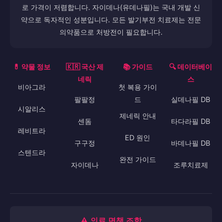
로 가격이 저렴합니다. 자이데나(유데나필)는 국내 개발 신
약으로 독자적인 성분입니다. 모든 발기부전 치료제는 전문
의약품으로 처방전이 필요합니다.
💊 약물 정보
🇰🇷 국산 제
📚 가이드
🔍 데이터베이
네릭
스
비아그라
첫 복용 가이
팔팔정
드
실데나필 DB
시알리스
제네릭 안내
센돔
타다라필 DB
레비트라
ED 원인
구구정
바데나필 DB
스텐드라
완전 가이드
자이데나
조루치료제
⚠️ 의료 면책 조항