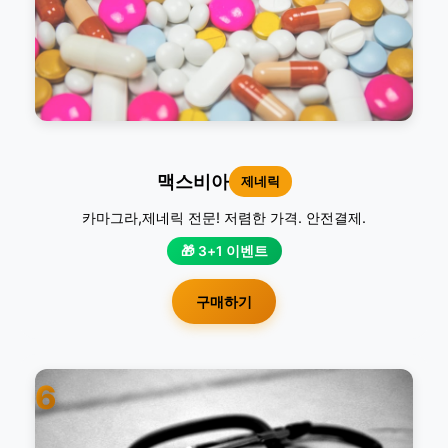
맥스비아
제네릭
카마그라,제네릭 전문! 저렴한 가격. 안전결제.
🎁 3+1 이벤트
구매하기
6