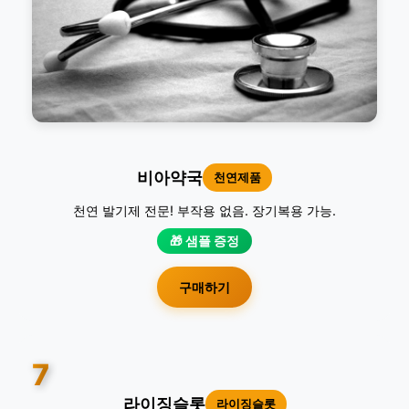
비아약국
천연제품
천연 발기제 전문! 부작용 없음. 장기복용 가능.
🎁 샘플 증정
구매하기
7
라이징슬롯
라이징슬롯