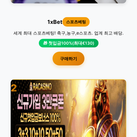
1xBet
스포츠베팅
세계 최대 스포츠베팅! 축구,농구,e스포츠. 업계 최고 배당.
🎁 첫입금100%(최대€130)
구매하기
2