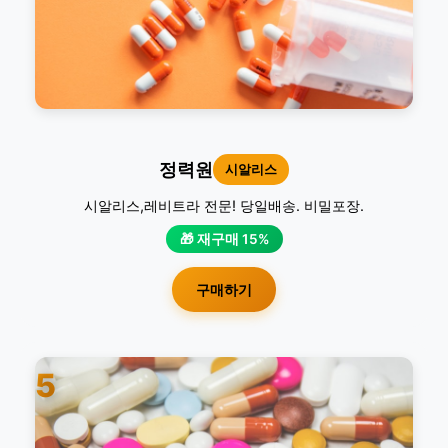
정력원
시알리스
시알리스,레비트라 전문! 당일배송. 비밀포장.
🎁 재구매 15%
구매하기
5