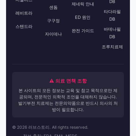
DB
제네릭 안내
센돔
타다라필
레비트라
ED 원인
DB
구구정
스텐드라
바데나필
완전 가이드
자이데나
DB
조루치료제
⚠️ 의료 면책 조항
본 사이트의 모든 정보는 교육 및 참고 목적으로만 제
공되며, 전문적인 의학적 조언을 대체하지 않습니다.
발기부전 치료제는 전문의약품으로 반드시 의사의 처
방이 필요합니다.
© 2026 러브스토리. All rights reserved.