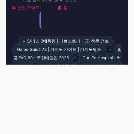
정보 출처: FDA, EMA, MFDS
📖 완전 가이드
🏠 홈
·
시알리스 2배용량 | 러브스토리 - ED 전문 정보
· ·
Game Guide 78 | 카지노 가이드 | 카지노월드
입
·
금 FAQ #9 - 무한배팅맵 2026
Guri Ed Hospital | 러
·
브스토리
에렉타 시작용량 | 러브스토리 - ED 전문 정
·
·
보
황금성 무료 체험 | 릴게임난다
필데나 약국
·
구매 - 비아센터
타다라필 저용량 복용 | 러브스토리
·
2026 - 전문 ED 정보
무료온라인게임
캐스케이
·
딩 설명 | 릴게임난다
Napoli #14 - 무한배팅맵
·
2026
스프레드 베팅 | 2026 완벽 가이드 - 홀덤마스
·
터
야마토 레벨4 가이드 완벽 가이드 | 릴게임난다