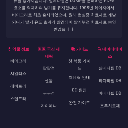
류를 증가시킵니다. 실데나필은 cGMP를 분해하는 PDE5
효소를 억제하여 발기를 유지합니다. 1998년 화이자에서
비아그라로 최초 출시되었으며, 원래 협심증 치료제로 개발
되다가 발기 유도 효과가 발견되어 발기부전 치료제로 승인
받았습니다.
💊 약물 정보
🇰🇷 국산 제
📚 가이드
🔍 데이터베이
네릭
스
비아그라
첫 복용 가이
팔팔정
드
실데나필 DB
시알리스
제네릭 안내
센돔
타다라필 DB
레비트라
ED 원인
구구정
바데나필 DB
스텐드라
완전 가이드
자이데나
조루치료제