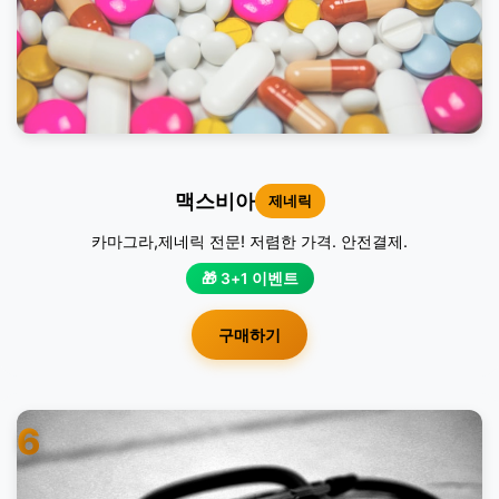
맥스비아
제네릭
카마그라,제네릭 전문! 저렴한 가격. 안전결제.
🎁 3+1 이벤트
구매하기
6