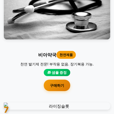
비아약국
천연제품
천연 발기제 전문! 부작용 없음. 장기복용 가능.
🎁 샘플 증정
구매하기
7