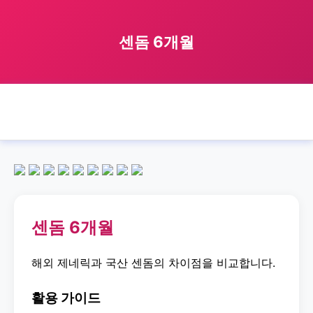
센돔 6개월
🏠 홈
sendom
6month
센돔 6개월
›
›
›
센돔 6개월
해외 제네릭과 국산 센돔의 차이점을 비교합니다.
활용 가이드