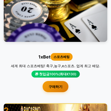
1xBet
스포츠베팅
세계 최대 스포츠베팅! 축구,농구,e스포츠. 업계 최고 배당.
🎁 첫입금100%(최대€130)
구매하기
2