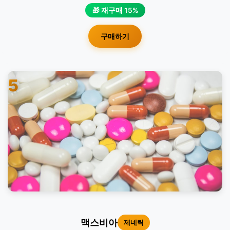
🎁 재구매 15%
구매하기
5
맥스비아
제네릭