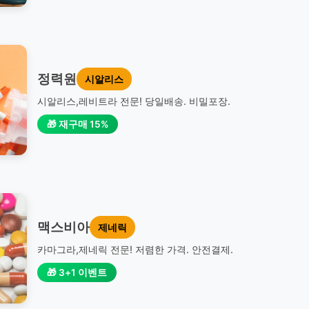
정력원
시알리스
시알리스,레비트라 전문! 당일배송. 비밀포장.
🎁 재구매 15%
맥스비아
제네릭
카마그라,제네릭 전문! 저렴한 가격. 안전결제.
🎁 3+1 이벤트