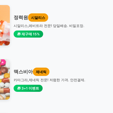
정력원
시알리스
시알리스,레비트라 전문! 당일배송. 비밀포장.
🎁 재구매 15%
맥스비아
제네릭
카마그라,제네릭 전문! 저렴한 가격. 안전결제.
🎁 3+1 이벤트