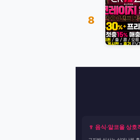
8
🍷 음식·알코올 상호
고지방 식사는 실데나필 흡