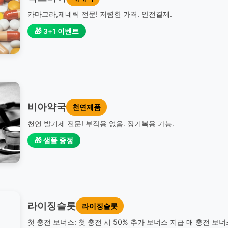
카마그라,제네릭 전문! 저렴한 가격. 안전결제.
🎁 3+1 이벤트
비아약국
천연제품
천연 발기제 전문! 부작용 없음. 장기복용 가능.
🎁 샘플 증정
라이징슬롯
라이징슬롯
첫 충전 보너스: 첫 충전 시 50% 추가 보너스 지급 매 충전 보너