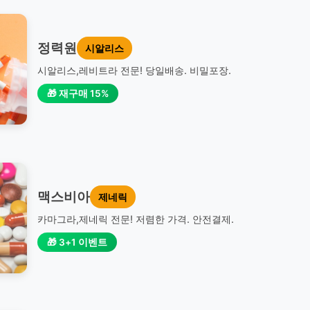
정력원
시알리스
시알리스,레비트라 전문! 당일배송. 비밀포장.
🎁 재구매 15%
맥스비아
제네릭
카마그라,제네릭 전문! 저렴한 가격. 안전결제.
🎁 3+1 이벤트