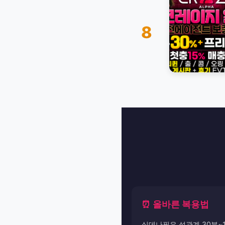
8
⏰ 올바른 복용법
실데나필은 성관계 30분~1