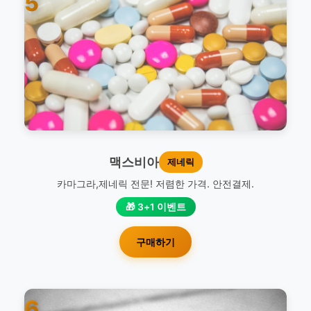
5
맥스비아
제네릭
카마그라,제네릭 전문! 저렴한 가격. 안전결제.
🎁 3+1 이벤트
구매하기
6