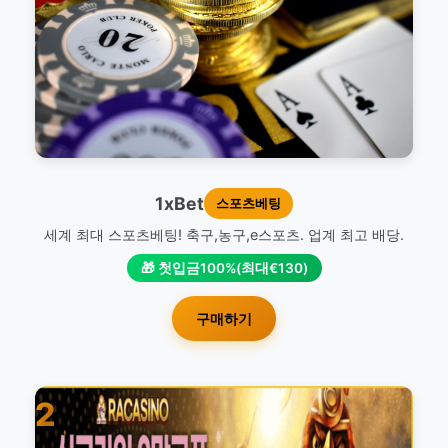
1xBet
스포츠베팅
세계 최대 스포츠베팅! 축구,농구,e스포츠. 업계 최고 배당.
🎁 첫입금100%(최대€130)
구매하기
2