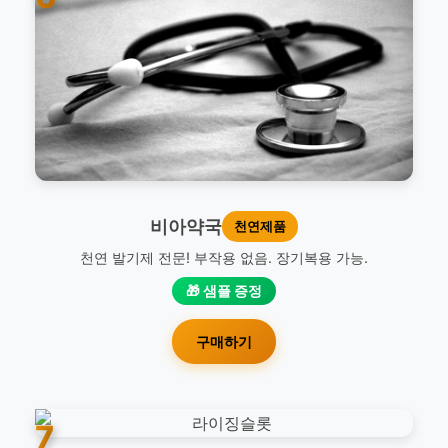
비아약국
천연제품
천연 발기제 전문! 부작용 없음. 장기복용 가능.
🎁 샘플 증정
구매하기
7