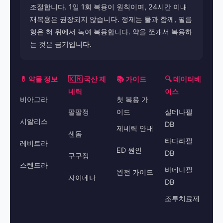
조절합니다. 1일 1회 복용이 원칙이며, 24시간 이내
재복용은 권장되지 않습니다. 정제는 물과 함께, 필름
형은 혀 위에서 녹여 복용합니다. 약을 쪼개서 복용하
는 것은 금기입니다.
💊 약물 정보
🇰🇷 국산 제
📚 가이드
🔍 데이터베
네릭
이스
비아그라
첫 복용 가
팔팔정
이드
실데나필
시알리스
DB
제네릭 안내
센돔
타다라필
레비트라
ED 원인
DB
구구정
스텐드라
바데나필
완전 가이드
자이데나
DB
조루치료제