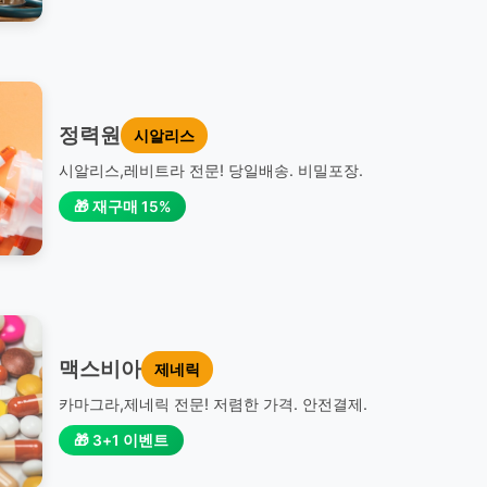
정력원
시알리스
시알리스,레비트라 전문! 당일배송. 비밀포장.
🎁 재구매 15%
맥스비아
제네릭
카마그라,제네릭 전문! 저렴한 가격. 안전결제.
🎁 3+1 이벤트