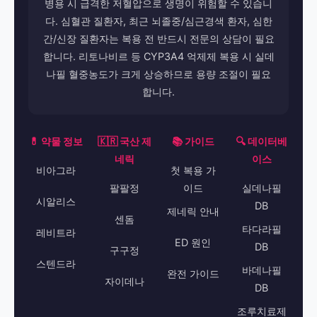
병용 시 급격한 저혈압으로 생명이 위험할 수 있습니
다. 심혈관 질환자, 최근 뇌졸중/심근경색 환자, 심한
간/신장 질환자는 복용 전 반드시 전문의 상담이 필요
합니다. 리토나비르 등 CYP3A4 억제제 복용 시 실데
나필 혈중농도가 크게 상승하므로 용량 조절이 필요
합니다.
💊 약물 정보
🇰🇷 국산 제
📚 가이드
🔍 데이터베
네릭
이스
비아그라
첫 복용 가
팔팔정
이드
실데나필
시알리스
DB
제네릭 안내
센돔
타다라필
레비트라
ED 원인
DB
구구정
스텐드라
바데나필
완전 가이드
자이데나
DB
조루치료제