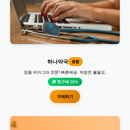
하나약국
종합
정품 비아그라 전문! 빠른배송. 처방전 불필요.
🎁 첫구매 20%
구매하기
4