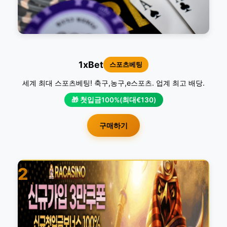
1xBet
스포츠베팅
세계 최대 스포츠베팅! 축구,농구,e스포츠. 업계 최고 배당.
🎁 첫입금100%(최대€130)
구매하기
2