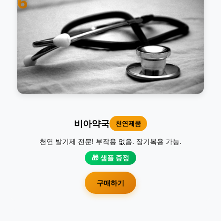
6
비아약국
천연제품
천연 발기제 전문! 부작용 없음. 장기복용 가능.
🎁 샘플 증정
구매하기