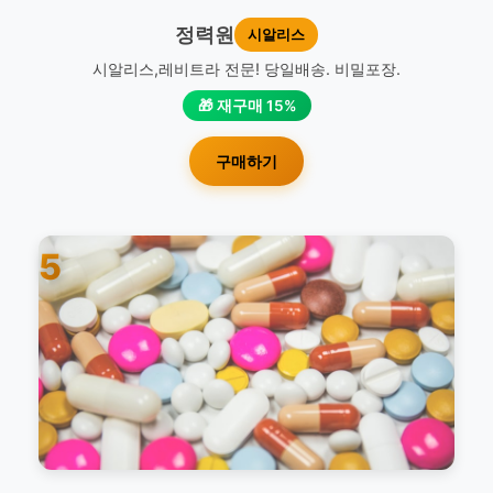
정력원
시알리스
시알리스,레비트라 전문! 당일배송. 비밀포장.
🎁 재구매 15%
구매하기
5