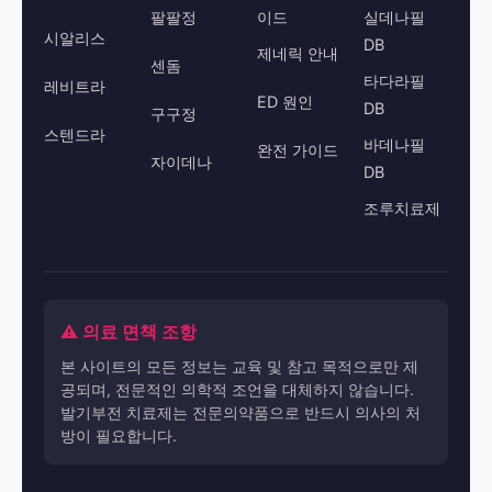
팔팔정
이드
실데나필
시알리스
DB
제네릭 안내
센돔
타다라필
레비트라
ED 원인
DB
구구정
스텐드라
바데나필
완전 가이드
자이데나
DB
조루치료제
⚠️ 의료 면책 조항
본 사이트의 모든 정보는 교육 및 참고 목적으로만 제
공되며, 전문적인 의학적 조언을 대체하지 않습니다.
발기부전 치료제는 전문의약품으로 반드시 의사의 처
방이 필요합니다.