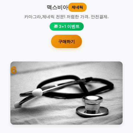
맥스비아
제네릭
카마그라,제네릭 전문! 저렴한 가격. 안전결제.
🎁 3+1 이벤트
구매하기
6