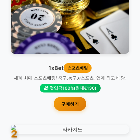
1xBet
스포츠베팅
세계 최대 스포츠베팅! 축구,농구,e스포츠. 업계 최고 배당.
🎁 첫입금100%(최대€130)
구매하기
2