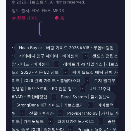
© 2026 러브스토리. All rights reserved.
정보 출처: FDA, EMA, MFDS
📖 완전 가이드
🏠 홈
·
Ncaa Baylor - 베팅 가이드 2026 #A18 - 무한배팅맵
·
·
자이데나 연구 데이터 - 비아센터
센포스 전립선
·
암 가이드 - 비아센터
레비트라 vs 시알리스 | 러브스
·
토리 2026 - 전문 ED 정보
럭비 월드컵 베팅 완벽 가
·
이드 | 2026 완벽 가이드 - 홀덤마스터
수지 발기부
·
전병원 | 러브스토리 - ED 전문 정보
UEL 21주차
·
#DAD - 무한배팅맵
Paroli System | 릴게임난다
·
StrongDena 167 가이드 | 러브스토리
야마토먹
·
·
튀
선물대여계좌
Provider Info 63 | 카지노 가
·
·
이드 | 카지노월드
라이브카지노사이트
중변
·
동성 슬롯 2026 | 릴게임난다
Principle 용어 #1 - 무