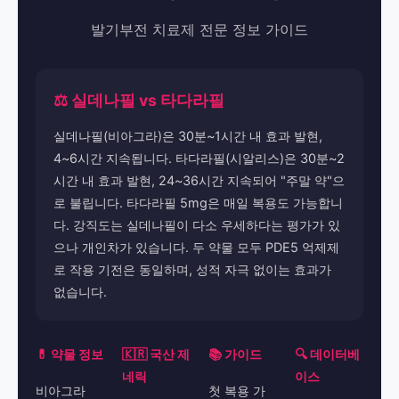
발기부전 치료제 전문 정보 가이드
⚖️ 실데나필 vs 타다라필
실데나필(비아그라)은 30분~1시간 내 효과 발현,
4~6시간 지속됩니다. 타다라필(시알리스)은 30분~2
시간 내 효과 발현, 24~36시간 지속되어 "주말 약"으
로 불립니다. 타다라필 5mg은 매일 복용도 가능합니
다. 강직도는 실데나필이 다소 우세하다는 평가가 있
으나 개인차가 있습니다. 두 약물 모두 PDE5 억제제
로 작용 기전은 동일하며, 성적 자극 없이는 효과가
없습니다.
💊 약물 정보
🇰🇷 국산 제
📚 가이드
🔍 데이터베
네릭
이스
비아그라
첫 복용 가