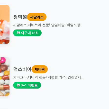
정력원
시알리스
시알리스,레비트라 전문! 당일배송. 비밀포장.
🎁 재구매 15%
맥스비아
제네릭
카마그라,제네릭 전문! 저렴한 가격. 안전결제.
🎁 3+1 이벤트