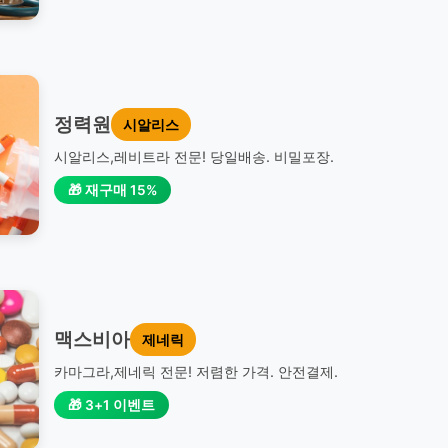
정력원
시알리스
시알리스,레비트라 전문! 당일배송. 비밀포장.
🎁 재구매 15%
맥스비아
제네릭
카마그라,제네릭 전문! 저렴한 가격. 안전결제.
🎁 3+1 이벤트