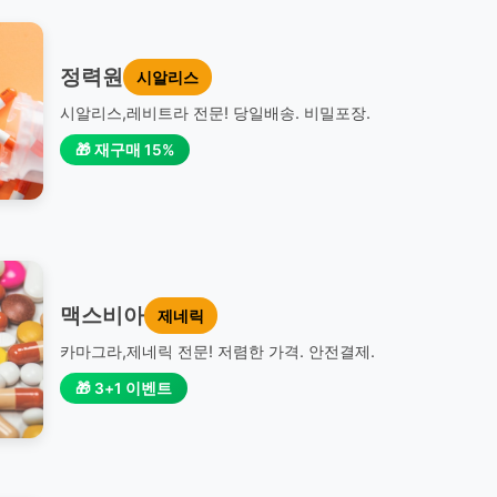
정력원
시알리스
시알리스,레비트라 전문! 당일배송. 비밀포장.
🎁 재구매 15%
맥스비아
제네릭
카마그라,제네릭 전문! 저렴한 가격. 안전결제.
🎁 3+1 이벤트