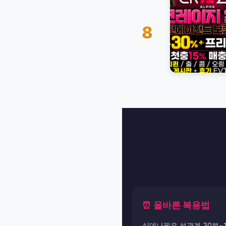
8
⏰ 올바른 복용법
실데나필은 성관계 30분~1