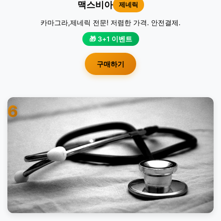
맥스비아
제네릭
카마그라,제네릭 전문! 저렴한 가격. 안전결제.
🎁 3+1 이벤트
구매하기
6