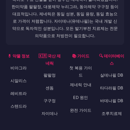
한미약품 팔팔정, 대웅제약 누리그라, 동아제약 구구정 등이
대표적입니다. 제네릭은 동일 성분, 동일 용량, 동일 효능으
로 가격이 저렴합니다. 자이데나(유데나필)는 국내 개발 신
약으로 독자적인 성분입니다. 모든 발기부전 치료제는 전문
의약품으로 처방전이 필요합니다.
💊 약물 정보
🇰🇷 국산 제
📚 가이드
🔍 데이터베이
네릭
스
비아그라
첫 복용 가이
팔팔정
드
실데나필 DB
시알리스
제네릭 안내
센돔
타다라필 DB
레비트라
ED 원인
구구정
바데나필 DB
스텐드라
완전 가이드
자이데나
조루치료제