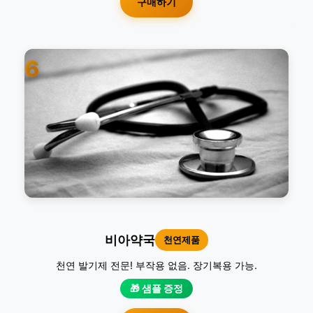
구매하기
6
비아약국
천연제품
천연 발기제 전문! 부작용 없음. 장기복용 가능.
🎁 샘플 증정