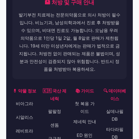
🏥 처방 및 구매 안내
발기부전 치료제는 전문의약품으로 의사 처방이 필수
입니다. 비뇨기과, 남성의학과에서 진료 후 처방받을
수 있으며, 비대면 진료도 가능합니다. 오남용 우려
의약품으로 1인당 1일 2알, 월 8알로 판매가 제한됩
니다. 19세 미만 미성년자에게는 판매가 법적으로 금
지됩니다. 처방전 없이 판매되는 제품은 불법이며, 성
분과 안전성이 검증되지 않아 위험합니다. 반드시 정
품을 처방받아 복용하세요.
💊 약물 정보
🇰🇷 국산 제
📚 가이드
🔍 데이터베
네릭
이스
비아그라
첫 복용 가
팔팔정
이드
실데나필
시알리스
DB
제네릭 안내
센돔
타다라필