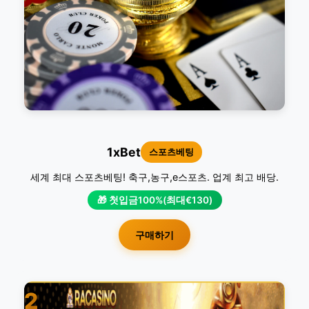
1xBet
스포츠베팅
세계 최대 스포츠베팅! 축구,농구,e스포츠. 업계 최고 배당.
🎁 첫입금100%(최대€130)
구매하기
2