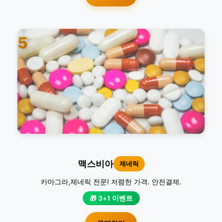
5
맥스비아
제네릭
카마그라,제네릭 전문! 저렴한 가격. 안전결제.
🎁 3+1 이벤트