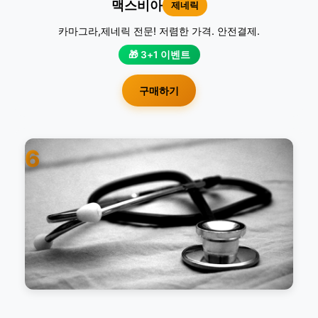
맥스비아
제네릭
카마그라,제네릭 전문! 저렴한 가격. 안전결제.
🎁 3+1 이벤트
구매하기
6