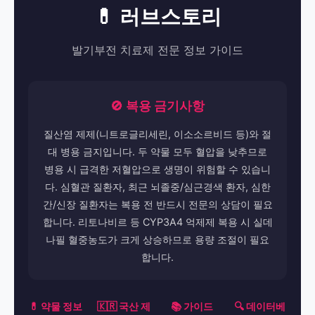
💊 러브스토리
발기부전 치료제 전문 정보 가이드
🚫 복용 금기사항
질산염 제제(니트로글리세린, 이소소르비드 등)와 절
대 병용 금지입니다. 두 약물 모두 혈압을 낮추므로
병용 시 급격한 저혈압으로 생명이 위험할 수 있습니
다. 심혈관 질환자, 최근 뇌졸중/심근경색 환자, 심한
간/신장 질환자는 복용 전 반드시 전문의 상담이 필요
합니다. 리토나비르 등 CYP3A4 억제제 복용 시 실데
나필 혈중농도가 크게 상승하므로 용량 조절이 필요
합니다.
💊 약물 정보
🇰🇷 국산 제
📚 가이드
🔍 데이터베