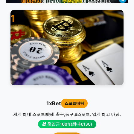
1
1xBet
스포츠베팅
세계 최대 스포츠베팅! 축구,농구,e스포츠. 업계 최고 배당.
🎁 첫입금100%(최대€130)