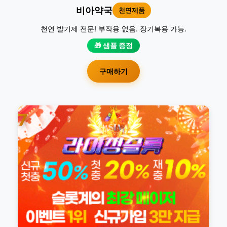
비아약국
천연제품
천연 발기제 전문! 부작용 없음. 장기복용 가능.
🎁 샘플 증정
구매하기
7