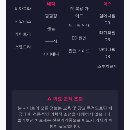
네릭
이스
비아그라
첫 복용 가
팔팔정
이드
실데나필
시알리스
DB
제네릭 안내
센돔
타다라필
레비트라
ED 원인
DB
구구정
스텐드라
바데나필
완전 가이드
자이데나
DB
조루치료제
⚠️ 의료 면책 조항
본 사이트의 모든 정보는 교육 및 참고 목적으로만 제
공되며, 전문적인 의학적 조언을 대체하지 않습니다.
발기부전 치료제는 전문의약품으로 반드시 의사의 처
방이 필요합니다.