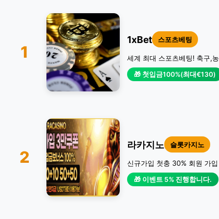
1xBet
스포츠베팅
1
세계 최대 스포츠베팅! 축구,농
🎁 첫입금100%(최대€130)
라카지노
슬롯카지노
2
신규가입 첫충 30% 회원 가입
🎁 이벤트 5% 진행합니다.