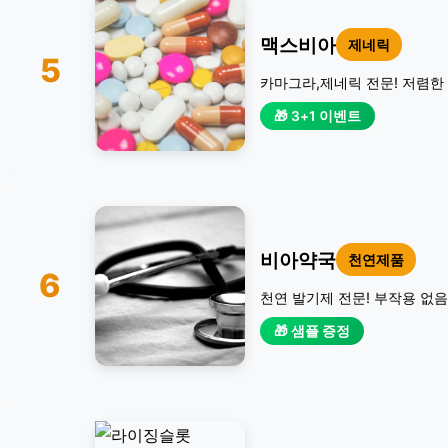
맥스비아
제네릭
5
카마그라,제네릭 전문! 저렴한 
🎁 3+1 이벤트
비아약국
천연제품
6
천연 발기제 전문! 부작용 없음
🎁 샘플 증정