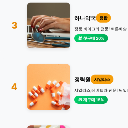
하나약국
종합
3
정품 비아그라 전문! 빠른배송.
🎁 첫구매 20%
정력원
시알리스
4
시알리스,레비트라 전문! 당일
🎁 재구매 15%