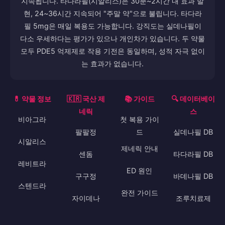
지속됩니다. 타다라필(시알리스)은 30분~2시간 내 효과 발
현, 24~36시간 지속되어 "주말 약"으로 불립니다. 타다라
필 5mg은 매일 복용도 가능합니다. 강직도는 실데나필이
다소 우세하다는 평가가 있으나 개인차가 있습니다. 두 약물
모두 PDE5 억제제로 작용 기전은 동일하며, 성적 자극 없이
는 효과가 없습니다.
💊 약물 정보
🇰🇷 국산 제
📚 가이드
🔍 데이터베이
네릭
스
비아그라
첫 복용 가이
팔팔정
드
실데나필 DB
시알리스
제네릭 안내
센돔
타다라필 DB
레비트라
ED 원인
구구정
바데나필 DB
스텐드라
완전 가이드
자이데나
조루치료제