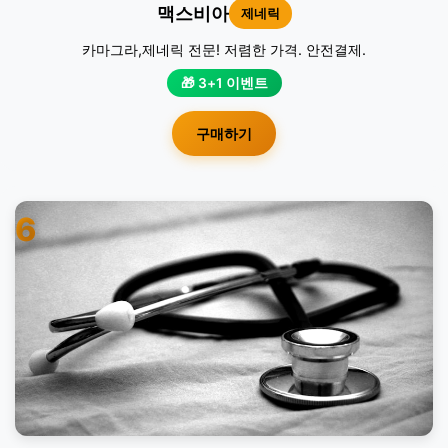
맥스비아
제네릭
카마그라,제네릭 전문! 저렴한 가격. 안전결제.
🎁 3+1 이벤트
구매하기
6