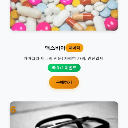
맥스비아
제네릭
카마그라,제네릭 전문! 저렴한 가격. 안전결제.
🎁 3+1 이벤트
구매하기
6