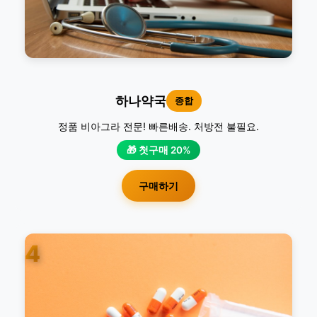
하나약국
종합
정품 비아그라 전문! 빠른배송. 처방전 불필요.
🎁 첫구매 20%
구매하기
4