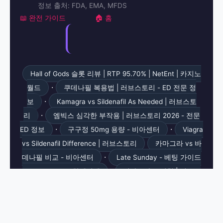
정보 출처: FDA, EMA, MFDS
📖 완전 가이드
🏠 홈
Hall of Gods 슬롯 리뷰 | RTP 95.70% | NetEnt | 카지노
·
월드
쿠데나필 복용법 | 러브스토리 - ED 전문 정
·
보
Kamagra vs Sildenafil As Needed | 러브스토
·
리
엠빅스 심각한 부작용 | 러브스토리 2026 - 전문
·
·
ED 정보
구구정 50mg 용량 - 비아센터
Viagra
vs Sildenafil Difference | 러브스토리
카마그라 vs 바
·
데나필 비교 - 비아센터
Late Sunday - 베팅 가이드
·
2026 #C52 - 무한배팅맵
비아그라 코막힘 | 러브스
·
·
토리 2026
실데나필 150mg 효과 - 비아센터
·
빠찡코게임
야마토 캐시백 공략 완벽 가이드 | 릴
·
·
게임난다
바데나필 음식없이 - 비아센터
구구