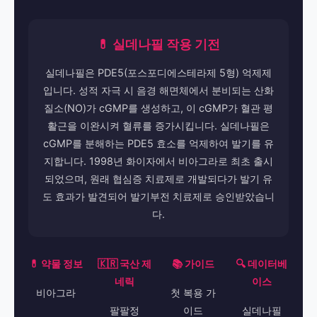
💊 실데나필 작용 기전
실데나필은 PDE5(포스포디에스테라제 5형) 억제제
입니다. 성적 자극 시 음경 해면체에서 분비되는 산화
질소(NO)가 cGMP를 생성하고, 이 cGMP가 혈관 평
활근을 이완시켜 혈류를 증가시킵니다. 실데나필은
cGMP를 분해하는 PDE5 효소를 억제하여 발기를 유
지합니다. 1998년 화이자에서 비아그라로 최초 출시
되었으며, 원래 협심증 치료제로 개발되다가 발기 유
도 효과가 발견되어 발기부전 치료제로 승인받았습니
다.
💊 약물 정보
🇰🇷 국산 제
📚 가이드
🔍 데이터베
네릭
이스
비아그라
첫 복용 가
팔팔정
이드
실데나필