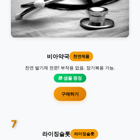
비아약국
천연제품
천연 발기제 전문! 부작용 없음. 장기복용 가능.
🎁 샘플 증정
구매하기
7
라이징슬롯
라이징슬롯