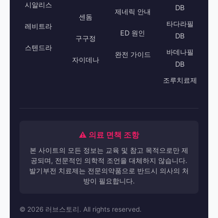
시알리스
DB
제네릭 안내
센돔
타다라필
레비트라
ED 원인
DB
구구정
스텐드라
바데나필
완전 가이드
자이데나
DB
조루치료제
⚠️ 의료 면책 조항
본 사이트의 모든 정보는 교육 및 참고 목적으로만 제
공되며, 전문적인 의학적 조언을 대체하지 않습니다.
발기부전 치료제는 전문의약품으로 반드시 의사의 처
방이 필요합니다.
© 2026 러브스토리. All rights reserved.