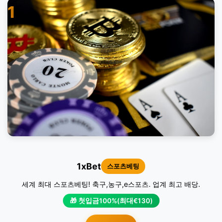
1
1xBet
스포츠베팅
세계 최대 스포츠베팅! 축구,농구,e스포츠. 업계 최고 배당.
🎁 첫입금100%(최대€130)