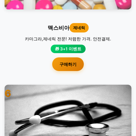
맥스비아
제네릭
카마그라,제네릭 전문! 저렴한 가격. 안전결제.
🎁 3+1 이벤트
구매하기
6