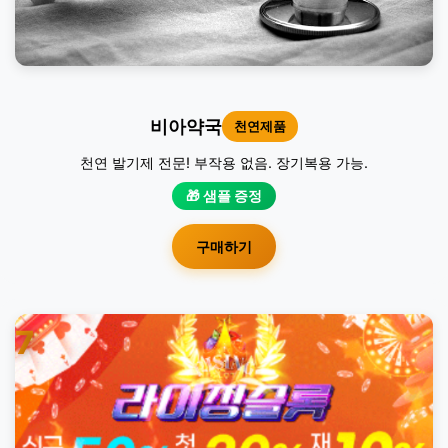
비아약국
천연제품
천연 발기제 전문! 부작용 없음. 장기복용 가능.
🎁 샘플 증정
구매하기
7