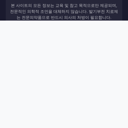
본 사이트의 모든 정보는 교육 및 참고 목적으로만 제공되며,
전문적인 의학적 조언을 대체하지 않습니다. 발기부전 치료제
는 전문의약품으로 반드시 의사의 처방이 필요합니다.
© 2026 러브스토리. All rights reserved.
정보 출처: FDA, EMA, MFDS
📖 완전 가이드
🏠 홈
·
·
·
월드카지노
Lil Devil BTG | 릴게임난다
Strategy
·
Tip 73 | 카지노 가이드 | 카지노월드
John Hunter 완벽 가
·
이드 | 2026 완벽 가이드 - 홀덤마스터
60대 성욕향상 | 러
·
브스토리 - ED 전문 정보
헤라그라 기능 향상 - 비아센터
·
·
King Of Kings 에인즈워스 | 릴게임난다
필데나 흡연 |
·
러브스토리 - ED 전문 정보
Game Guide 10 | 카지노 가이