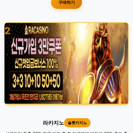
구매하기
2
라카지노
슬롯카지노