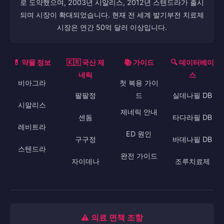
로 도약했으며, 2003년 시알리스, 2012년 스텐드라가 출시
되며 시장이 확대되었습니다. 현재 전 세계 발기부전 치료제
시장은 연간 50억 달러 이상입니다.
💊 약물 정보
🇰🇷 국산 제
📚 가이드
🔍 데이터베이
네릭
스
비아그라
첫 복용 가이
팔팔정
드
실데나필 DB
시알리스
제네릭 안내
센돔
타다라필 DB
레비트라
ED 원인
구구정
바데나필 DB
스텐드라
완전 가이드
자이데나
조루치료제
⚠️ 의료 면책 조항