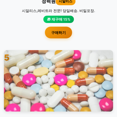
정력원
시알리스
시알리스,레비트라 전문! 당일배송. 비밀포장.
🎁 재구매 15%
구매하기
5