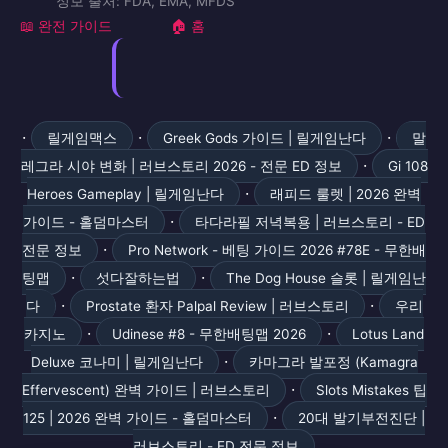
정보 출처: FDA, EMA, MFDS
📖 완전 가이드
🏠 홈
·
·
·
릴게임맥스
Greek Gods 가이드 | 릴게임난다
말
·
레그라 시야 변화 | 러브스토리 2026 - 전문 ED 정보
Gi 108
·
Heroes Gameplay | 릴게임난다
래피드 룰렛 | 2026 완벽
·
가이드 - 홀덤마스터
타다라필 저녁복용 | 러브스토리 - ED
·
전문 정보
Pro Network - 베팅 가이드 2026 #78E - 무한배
·
·
팅맵
섯다잘하는법
The Dog House 슬롯 | 릴게임난
·
·
다
Prostate 환자 Palpal Review | 러브스토리
우리
·
·
카지노
Udinese #8 - 무한배팅맵 2026
Lotus Land
·
Deluxe 코나미 | 릴게임난다
카마그라 발포정 (Kamagra
·
Effervescent) 완벽 가이드 | 러브스토리
Slots Mistakes 팁
·
125 | 2026 완벽 가이드 - 홀덤마스터
20대 발기부전진단 |
러브스토리 - ED 전문 정보