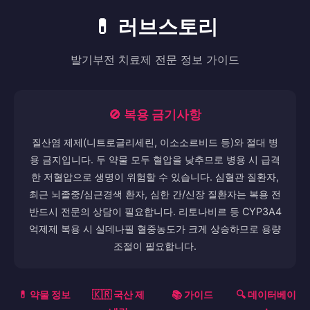
💊 러브스토리
발기부전 치료제 전문 정보 가이드
🚫 복용 금기사항
질산염 제제(니트로글리세린, 이소소르비드 등)와 절대 병
용 금지입니다. 두 약물 모두 혈압을 낮추므로 병용 시 급격
한 저혈압으로 생명이 위험할 수 있습니다. 심혈관 질환자,
최근 뇌졸중/심근경색 환자, 심한 간/신장 질환자는 복용 전
반드시 전문의 상담이 필요합니다. 리토나비르 등 CYP3A4
억제제 복용 시 실데나필 혈중농도가 크게 상승하므로 용량
조절이 필요합니다.
💊 약물 정보
🇰🇷 국산 제
📚 가이드
🔍 데이터베이