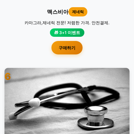
맥스비아
제네릭
카마그라,제네릭 전문! 저렴한 가격. 안전결제.
🎁 3+1 이벤트
구매하기
6