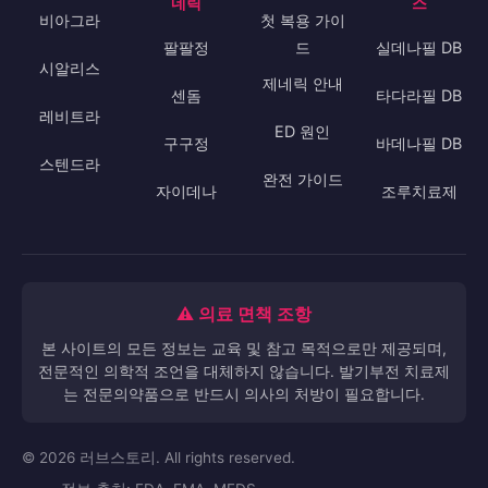
네릭
스
비아그라
첫 복용 가이
팔팔정
드
실데나필 DB
시알리스
제네릭 안내
센돔
타다라필 DB
레비트라
ED 원인
구구정
바데나필 DB
스텐드라
완전 가이드
자이데나
조루치료제
⚠️ 의료 면책 조항
본 사이트의 모든 정보는 교육 및 참고 목적으로만 제공되며,
전문적인 의학적 조언을 대체하지 않습니다. 발기부전 치료제
는 전문의약품으로 반드시 의사의 처방이 필요합니다.
© 2026 러브스토리. All rights reserved.