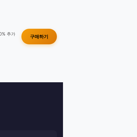
10% 추가
구매하기