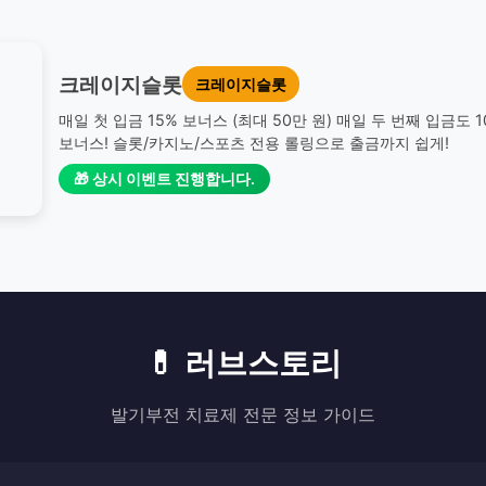
크레이지슬롯
크레이지슬롯
매일 첫 입금 15% 보너스 (최대 50만 원) 매일 두 번째 입금도 
보너스! 슬롯/카지노/스포츠 전용 롤링으로 출금까지 쉽게!
🎁 상시 이벤트 진행합니다.
💊 러브스토리
발기부전 치료제 전문 정보 가이드