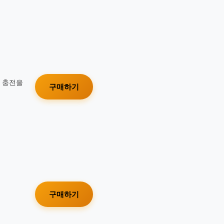
가 충전을
구매하기
구매하기