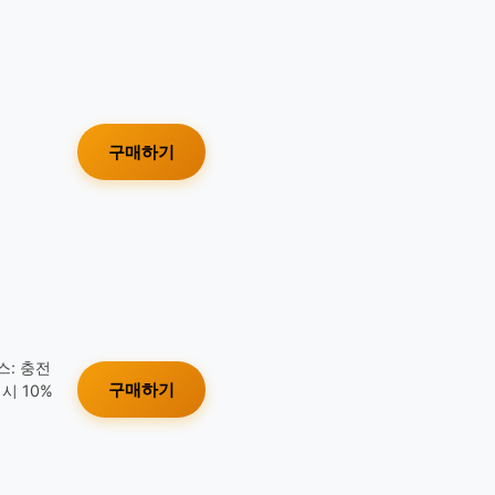
구매하기
스: 충전
구매하기
시 10%