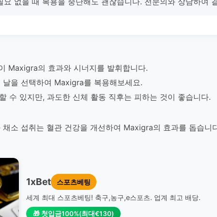
 필요 없을 때 복용을 중단해도 괜찮습니다. 전문의와 상담하여 
Maxigra의 효과와 시너지를 발휘합니다.
날을 선택하여 Maxigra를 복용해보세요.
용할 수 있지만, 과도한 신체 활동 직후는 피하는 것이 좋습니다.
채소 섭취는 혈관 건강을 개선하여 Maxigra의 효과를 돕습니다
1xBet
스포츠베팅
세계 최대 스포츠베팅! 축구,농구,e스포츠. 업계 최고 배당.
🎁 첫입금100%(최대€130)