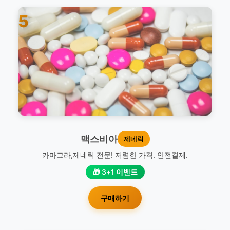
5
맥스비아
제네릭
카마그라,제네릭 전문! 저렴한 가격. 안전결제.
🎁 3+1 이벤트
구매하기