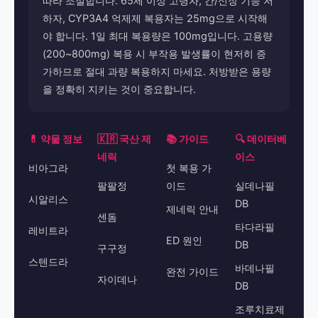
따라 조절합니다. 65세 이상 고령자, 간/신장 기능 저
하자, CYP3A4 억제제 복용자는 25mg으로 시작해
야 합니다. 1일 최대 복용량은 100mg입니다. 고용량
(200~800mg) 복용 시 부작용 발생률이 현저히 증
가하므로 절대 과량 복용하지 마세요. 처방받은 용량
을 정확히 지키는 것이 중요합니다.
💊 약물 정보
🇰🇷 국산 제
📚 가이드
🔍 데이터베
네릭
이스
비아그라
첫 복용 가
팔팔정
이드
실데나필
시알리스
DB
제네릭 안내
센돔
타다라필
레비트라
ED 원인
DB
구구정
스텐드라
바데나필
완전 가이드
자이데나
DB
조루치료제