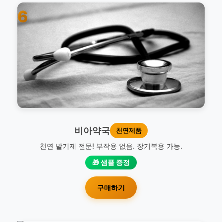
6
비아약국
천연제품
천연 발기제 전문! 부작용 없음. 장기복용 가능.
🎁 샘플 증정
구매하기