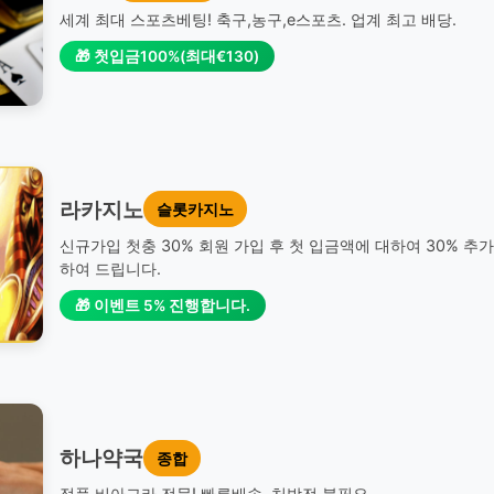
세계 최대 스포츠베팅! 축구,농구,e스포츠. 업계 최고 배당.
🎁 첫입금100%(최대€130)
라카지노
슬롯카지노
신규가입 첫충 30% 회원 가입 후 첫 입금액에 대하여 30% 추
하여 드립니다.
🎁 이벤트 5% 진행합니다.
하나약국
종합
정품 비아그라 전문! 빠른배송. 처방전 불필요.