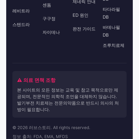
제네릭 안내
센돔
타다라필
레비트라
ED 원인
DB
구구정
스텐드라
바데나필
완전 가이드
자이데나
DB
조루치료제
⚠️ 의료 면책 조항
본 사이트의 모든 정보는 교육 및 참고 목적으로만 제
공되며, 전문적인 의학적 조언을 대체하지 않습니다.
발기부전 치료제는 전문의약품으로 반드시 의사의 처
방이 필요합니다.
© 2026 러브스토리. All rights reserved.
정보 출처: FDA, EMA, MFDS