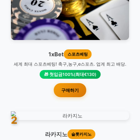
1xBet
스포츠베팅
세계 최대 스포츠베팅! 축구,농구,e스포츠. 업계 최고 배당.
🎁 첫입금100%(최대€130)
구매하기
2
라카지노
슬롯카지노