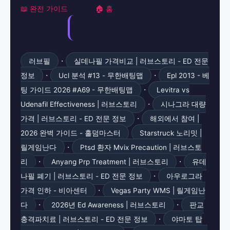
📖 완전 가이드
🏠 홈
·
러브필
실데나필 가격비교 | 러브스토리 - ED 전문
·
·
정보
Ucl 분석 #13 - 무한배팅맵
Epl 2013 - 베
·
팅 가이드 2026 #A69 - 무한배팅맵
Levitra vs
·
Udenafil Effectiveness | 러브스토리
시나그라 대량
·
가격 | 러브스토리 - ED 전문 정보
해외에서 참여 |
2026 완벽 가이드 - 홀덤마스터
Starstruck 노리밋 |
·
릴게임난다
Ptsd 환자 Mvix Precaution | 러브스토
·
·
리
Anyang Prp Treatment | 러브스토리
유데
·
나필 폐기 | 러브스토리 - ED 전문 정보
아우로그라
·
가격 인하 - 비아센터
Vegas Party WMS | 릴게임난
·
·
다
2026년 Ed Awareness | 러브스토리
판교
·
충격파치료 | 러브스토리 - ED 전문 정보
야마토 탑