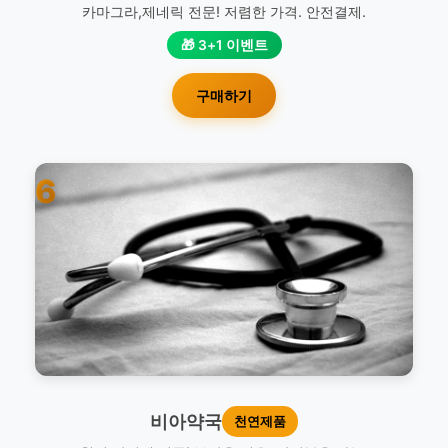
카마그라,제네릭 전문! 저렴한 가격. 안전결제.
🎁 3+1 이벤트
구매하기
6
비아약국
천연제품