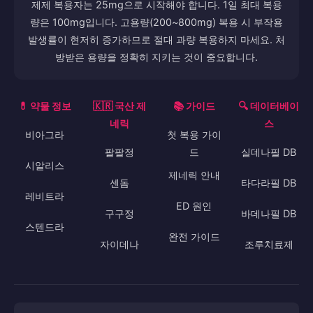
제제 복용자는 25mg으로 시작해야 합니다. 1일 최대 복용
량은 100mg입니다. 고용량(200~800mg) 복용 시 부작용
발생률이 현저히 증가하므로 절대 과량 복용하지 마세요. 처
방받은 용량을 정확히 지키는 것이 중요합니다.
💊 약물 정보
🇰🇷 국산 제
📚 가이드
🔍 데이터베이
네릭
스
비아그라
첫 복용 가이
팔팔정
드
실데나필 DB
시알리스
제네릭 안내
센돔
타다라필 DB
레비트라
ED 원인
구구정
바데나필 DB
스텐드라
완전 가이드
자이데나
조루치료제