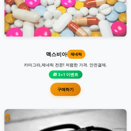
맥스비아
제네릭
카마그라,제네릭 전문! 저렴한 가격. 안전결제.
🎁 3+1 이벤트
구매하기
6