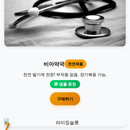
비아약국
천연제품
천연 발기제 전문! 부작용 없음. 장기복용 가능.
🎁 샘플 증정
구매하기
7