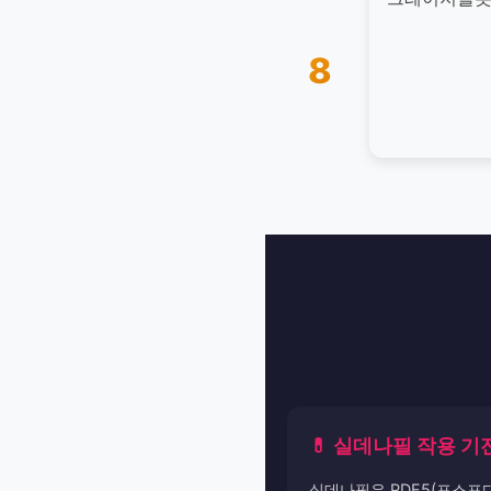
8
💊 실데나필 작용 기
실데나필은 PDE5(포스포