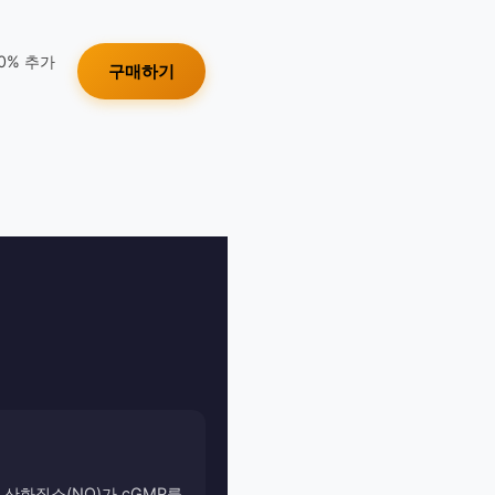
10% 추가
구매하기
산화질소(NO)가 cGMP를