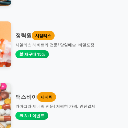
정력원
시알리스
시알리스,레비트라 전문! 당일배송. 비밀포장.
🎁 재구매 15%
맥스비아
제네릭
카마그라,제네릭 전문! 저렴한 가격. 안전결제.
🎁 3+1 이벤트