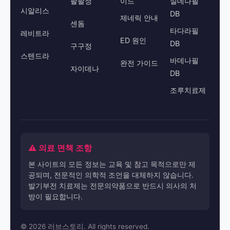
팔팔정
이드
실데나필
시알리스
DB
제네릭 안내
센돔
타다라필
레비트라
ED 원인
DB
구구정
스텐드라
바데나필
완전 가이드
자이데나
DB
조루치료제
⚠️ 의료 면책 조항
본 사이트의 모든 정보는 교육 및 참고 목적으로만 제
공되며, 전문적인 의학적 조언을 대체하지 않습니다.
발기부전 치료제는 전문의약품으로 반드시 의사의 처
방이 필요합니다.
© 2026 러브스토리. All rights reserved.