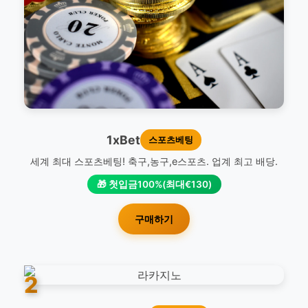
1xBet
스포츠베팅
세계 최대 스포츠베팅! 축구,농구,e스포츠. 업계 최고 배당.
🎁 첫입금100%(최대€130)
구매하기
2