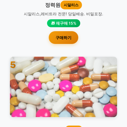
정력원
시알리스
시알리스,레비트라 전문! 당일배송. 비밀포장.
🎁 재구매 15%
구매하기
5