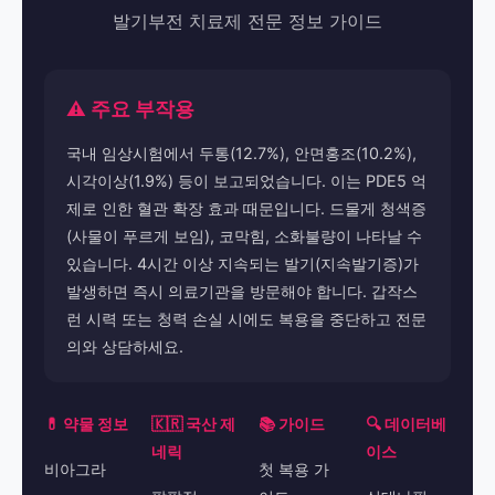
발기부전 치료제 전문 정보 가이드
⚠️ 주요 부작용
국내 임상시험에서 두통(12.7%), 안면홍조(10.2%),
시각이상(1.9%) 등이 보고되었습니다. 이는 PDE5 억
제로 인한 혈관 확장 효과 때문입니다. 드물게 청색증
(사물이 푸르게 보임), 코막힘, 소화불량이 나타날 수
있습니다. 4시간 이상 지속되는 발기(지속발기증)가
발생하면 즉시 의료기관을 방문해야 합니다. 갑작스
런 시력 또는 청력 손실 시에도 복용을 중단하고 전문
의와 상담하세요.
💊 약물 정보
🇰🇷 국산 제
📚 가이드
🔍 데이터베
네릭
이스
비아그라
첫 복용 가