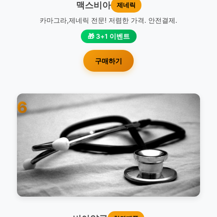
맥스비아
제네릭
카마그라,제네릭 전문! 저렴한 가격. 안전결제.
🎁 3+1 이벤트
구매하기
6